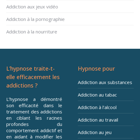
Addiction aux jeux vidéo
Addiction à la pornographie
Addiction à la nourriture
L’hypnose traite-t-
Hypnose pour
elle efficacement les
Addiction aux substances
addictions ?
Addiction au tabac
L’hypnose a démontré
son efficacité dans le
Addiction à l’alcool
traitement des addictions
en ciblant les racines
Addiction au travail
profondes du
comportement addictif et
Addiction au jeu
en aidant à modifier les