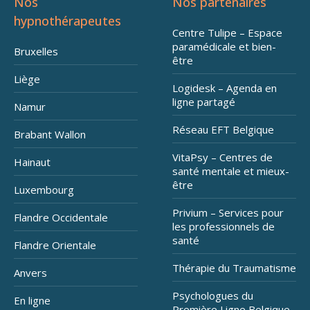
Nos
Nos partenaires
hypnothérapeutes
Centre Tulipe – Espace
paramédicale et bien-
Bruxelles
être
Liège
Logidesk – Agenda en
ligne partagé
Namur
Réseau EFT Belgique
Brabant Wallon
VitaPsy – Centres de
Hainaut
santé mentale et mieux-
être
Luxembourg
Privium – Services pour
Flandre Occidentale
les professionnels de
santé
Flandre Orientale
Thérapie du Traumatisme
Anvers
Psychologues du
En ligne
Première Ligne Belgique