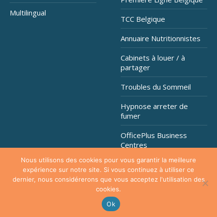
Multilingual
TCC Belgique
Annuaire Nutritionnistes
Cabinets à louer / à
partager
Troubles du Sommeil
Hypnose arreter de
fumer
OfficePlus Business
Centres
Nous utilisons des cookies pour vous garantir la meilleure
expérience sur notre site. Si vous continuez à utiliser ce
dernier, nous considérerons que vous acceptez l'utilisation des
Copyright © 2026
Hypnose Addiction
. Tous droits réservés.
cookies.
Privium - Services pour psychologues, psychothérapeutes et
hypnothérapeutes.
Ok
RGPD - Politique de Protection de la Vie Privée