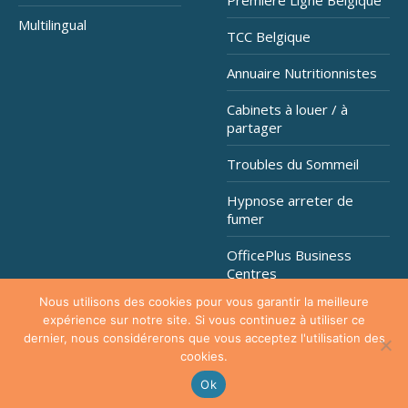
Première Ligne Belgique
Multilingual
TCC Belgique
Annuaire Nutritionnistes
Cabinets à louer / à
partager
Troubles du Sommeil
Hypnose arreter de
fumer
OfficePlus Business
Centres
Nous utilisons des cookies pour vous garantir la meilleure
expérience sur notre site. Si vous continuez à utiliser ce
dernier, nous considérerons que vous acceptez l'utilisation des
Copyright © 2026
Hypnose Addiction
. Tous droits réservés.
cookies.
Privium - Services pour psychologues, psychothérapeutes et
hypnothérapeutes.
Ok
RGPD - Politique de Protection de la Vie Privée