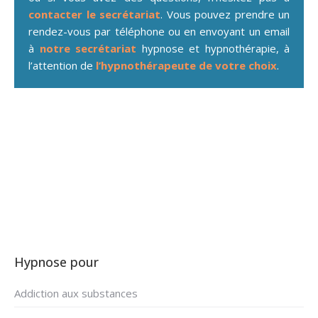
contacter le secrétariat
. Vous pouvez prendre un
rendez-vous par téléphone ou en envoyant un email
à
notre secrétariat
hypnose et hypnothérapie, à
l’attention de
l’hypnothérapeute de votre choix
.
addiction Anderlecht
Hypnose addiction Anderlecht par Nathalie Bracke
Hypnose pour
Addiction aux substances