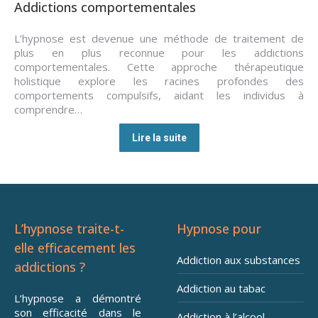
Addictions comportementales
L’hypnose est devenue une méthode de traitement de
plus en plus reconnue pour les addictions
comportementales. Cette approche thérapeutique
holistique explore les racines profondes des
comportements compulsifs, aidant les individus à
comprendre…
Lire la suite
L’hypnose traite-t-
Hypnose pour
elle efficacement les
Addiction aux substances
addictions ?
Addiction au tabac
L’hypnose a démontré
son efficacité dans le
Addiction à l’alcool