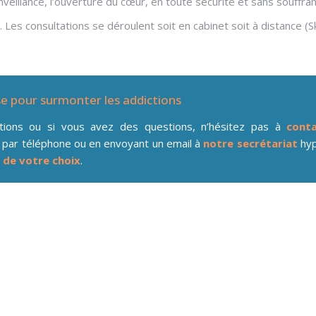
eillance, l’ouverture du cœur, en toute sécurité et sans souffran
 Les consultations se déroulent soit en cabinet soit à distance (S
se pour surmonter les addictions
ations ou si vous avez des questions, n’hésitez pas à
conta
 par téléphone ou en envoyant un email à
notre secrétariat
hyp
 de votre choix
.