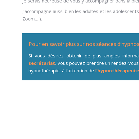
je serais heureuse de vous y accompagner dans la bienv
J’accompagne aussi bien les adultes et les adolescents.
Zoom,…).
Pour en savoir plus sur nos séances d’hypno
Si vous désirez obtenir de plus amples inform
secrétariat
. Vous pouvez prendre un rendez-vous
hypnothérapie, à l’attention de
l’hypnothérapeute
addiction Forest – Uccle
Hypnose addiction Forest par Patricia Buchlin
Patricia Buchlin