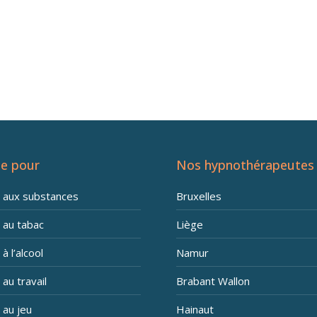
e pour
Nos hypnothérapeutes
n aux substances
Bruxelles
 au tabac
Liège
à l’alcool
Namur
 au travail
Brabant Wallon
 au jeu
Hainaut