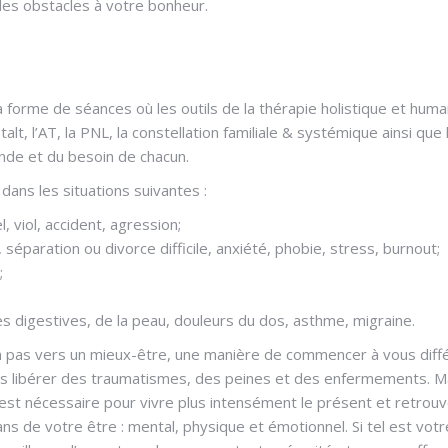
es obstacles à votre bonheur.
forme de séances où les outils de la thérapie holistique et huma
lt, l’AT, la PNL, la constellation familiale & systémique ainsi que
ande et du besoin de chacun.
dans les situations suivantes :
 viol, accident, agression;
séparation ou divorce difficile, anxiété, phobie, stress, burnout;
;
 digestives, de la peau, douleurs du dos, asthme, migraine.
un pas vers un mieux-être, une manière de commencer à vous diff
us libérer des traumatismes, des peines et des enfermements. Ma
 est nécessaire pour vivre plus intensément le présent et retrou
lans de votre être : mental, physique et émotionnel. Si tel est votr