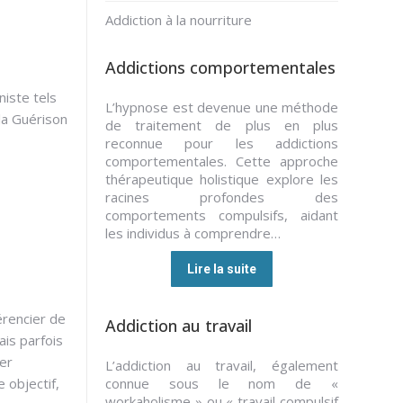
Addiction à la nourriture
Addictions comportementales
niste tels
L’hypnose est devenue une méthode
 la Guérison
de traitement de plus en plus
reconnue pour les addictions
comportementales. Cette approche
thérapeutique holistique explore les
racines profondes des
comportements compulsifs, aidant
les individus à comprendre…
Lire la suite
érencier de
Addiction au travail
is parfois
ver
L’addiction au travail, également
e objectif,
connue sous le nom de «
workaholisme » ou « travail compulsif