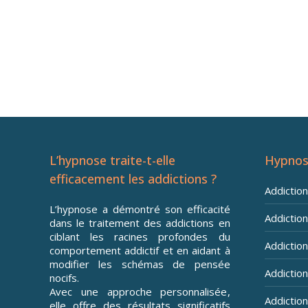
Hypnose addiction
Hypnose addiction
L’hypnose traite-t-elle
Hypnos
efficacement les addictions ?
Addictio
L’hypnose a démontré son efficacité
Addiction
dans le traitement des addictions en
ciblant les racines profondes du
Addiction 
comportement addictif et en aidant à
modifier les schémas de pensée
Addiction
nocifs.
Avec une approche personnalisée,
Addiction
elle offre des résultats significatifs