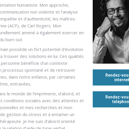
orientation humaniste. Mon approche,
a communication non violente et l’analyse
empathie et d’authenticité, les maîtres-
onne (ACP), de Carl Rogers. Mon
turellement amené à également exercer en
du burn out.
umain possède un fort potentiel d’évolution
 trouver des solutions en lui. Ces qualités
 personne bénéficie d’un contexte
 un processus spontané et de retrouver
Rendez-vou
ries, dans notre enfance, par certaines
interne
même, entravées.
ans le monde de l’imprimerie, d’abord, et
Rendez-vou
es conditions sociales avec des attentes et
télépho
ersonnelles et mes recherches et mon
de gestion du stress et à entamer un
 thérapeute. Je me suis d’abord orienté
la relation d’aide de type verbal.