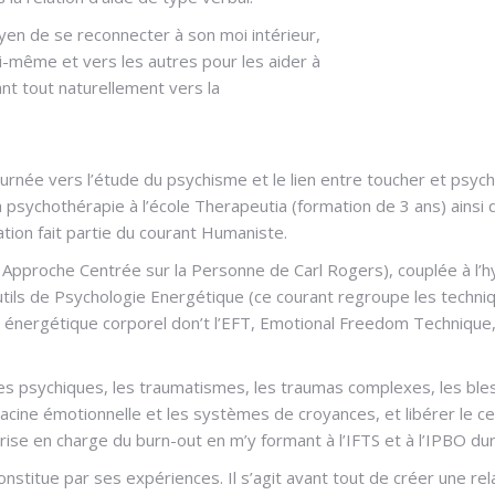
yen de se reconnecter à son moi intérieur,
moi-même et vers les autres pour les aider à
ant tout naturellement vers la
rnée vers l’étude du psychisme et le lien entre toucher et psych
 la psychothérapie à l’école Therapeutia (formation de 3 ans) ainsi 
tion fait partie du courant Humaniste.
ACP Approche Centrée sur la Personne de Carl Rogers), couplée à l’
tils de Psychologie Energétique (ce courant regroupe les techni
p énergétique corporel don’t l’EFT, Emotional Freedom Technique,
es psychiques, les traumatismes, les traumas complexes, les ble
 racine émotionnelle et les systèmes de croyances, et libérer le c
ise en charge du burn-out en m’y formant à l’IFTS et à l’IPBO dur
stitue par ses expériences. Il s’agit avant tout de créer une rel