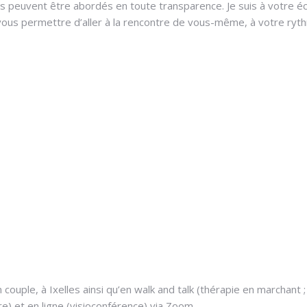
ets peuvent être abordés en toute transparence. Je suis à votre é
 vous permettre d’aller à la rencontre de vous-même, à votre ryt
n couple, à Ixelles ainsi qu’en walk and talk (thérapie en marchant 
) et en ligne (visioconférence) via Zoom.