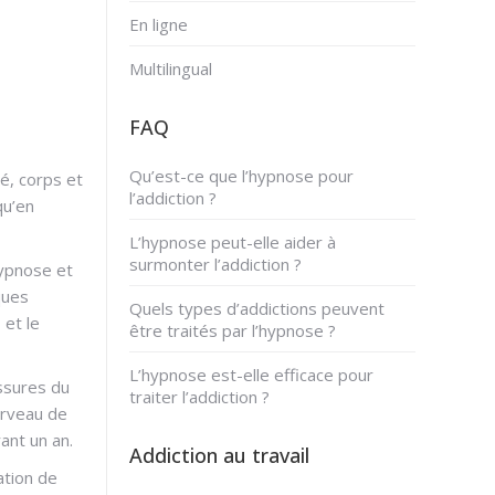
En ligne
Multilingual
FAQ
Qu’est-ce que l’hypnose pour
é, corps et
l’addiction ?
qu’en
L’hypnose peut-elle aider à
surmonter l’addiction ?
hypnose et
ques
Quels types d’addictions peuvent
 et le
être traités par l’hypnose ?
L’hypnose est-elle efficace pour
ssures du
traiter l’addiction ?
erveau de
ant un an.
Addiction au travail
ation de