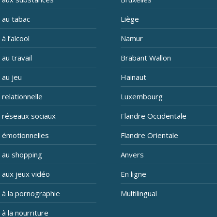
 au tabac
Liège
à l’alcool
Namur
 au travail
Brabant Wallon
 au jeu
Hainaut
 relationnelle
Luxembourg
n réseaux sociaux
Flandre Occidentale
n émotionnelles
Flandre Orientale
n au shopping
Anvers
 aux jeux vidéo
En ligne
 à la pornographie
Multilingual
 à la nourriture