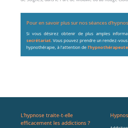
Pour en savoir plus sur nos séances d’hypno
Si vous désirez obtenir de plus amples inform
secrétariat
. Vous pouvez prendre un rendez-vous
hypnothérapie, à l’attention de
l’hypnothérapeute
Hypnose pour addiction à I
L’hypnose traite-t-elle
Hypnos
efficacement les addictions ?
Addictio