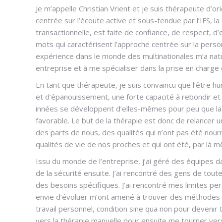
Je m’appelle Christian Vrient et je suis thérapeute d’
centrée sur l’écoute active et sous-tendue par l’IFS, l
transactionnelle, est faite de confiance, de respect, d’
mots qui caractérisent l’approche centrée sur la pers
expérience dans le monde des multinationales m’a na
entreprise et à me spécialiser dans la prise en charge 
En tant que thérapeute, je suis convaincu que l’être h
et d’épanouissement, une forte capacité à rebondir et à
innées se développent d’elles-mêmes pour peu que la
favorable. Le but de la thérapie est donc de relancer
des parts de nous, des qualités qui n’ont pas été nour
qualités de vie de nos proches et qui ont été, par là 
Issu du monde de l’entreprise, j’ai géré des équipes d
de la sécurité ensuite. J’ai rencontré des gens de tout
des besoins spécifiques. J’ai rencontré mes limites p
envie d’évoluer m’ont amené à trouver des méthodes 
travail personnel, condition sine qua non pour devenir
vers la thérapie manuelle pour ensuite me tourner vers 