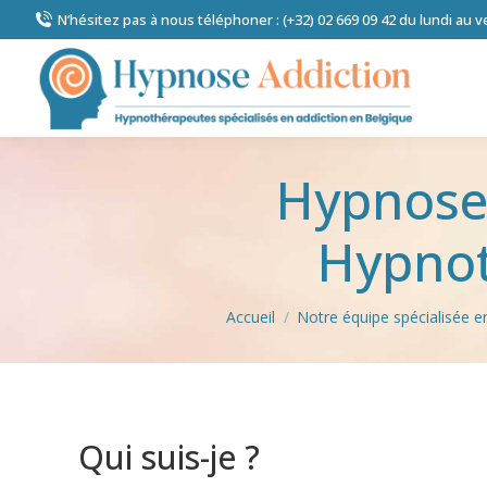
N’hésitez pas à nous téléphoner : (+32) 02 669 09 42 du lundi au 
Hypnose 
Hypnot
Vous êtes ici :
Accueil
Notre équipe spécialisée e
Qui suis-je ?
Hypnose addic