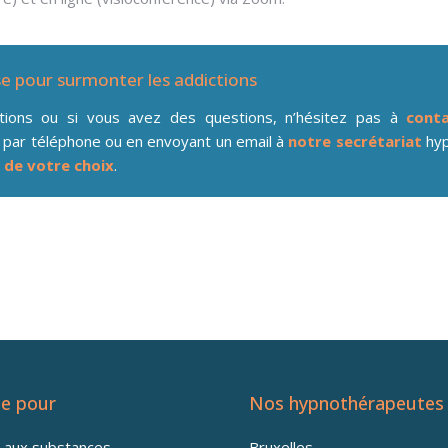
se pour surmonter les addictions
ations ou si vous avez des questions, n’hésitez pas à
conta
 par téléphone ou en envoyant un email à
notre secrétariat
hyp
 de votre choix
.
xelles
e pour
Nos hypnothérapeutes
n aux substances
Bruxelles