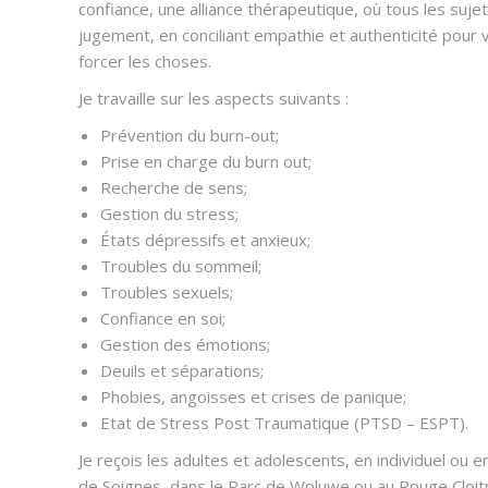
confiance, une alliance thérapeutique, où tous les suj
jugement, en conciliant empathie et authenticité pour
forcer les choses.
Je travaille sur les aspects suivants :
Prévention du burn-out;
Prise en charge du burn out;
Recherche de sens;
Gestion du stress;
États dépressifs et anxieux;
Troubles du sommeil;
Troubles sexuels;
Confiance en soi;
Gestion des émotions;
Deuils et séparations;
Phobies, angoisses et crises de panique;
Etat de Stress Post Traumatique (PTSD – ESPT).
Je reçois les adultes et adolescents, en individuel ou e
de Soignes, dans le Parc de Woluwe ou au Rouge Cloitre