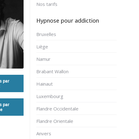
Nos tarifs
Hypnose pour addiction
Bruxelles
Liège
Namur
Brabant Wallon
s par
Hainaut
t
Luxembourg
s par
Flandre Occidentale
ne
Flandre Orientale
Anvers