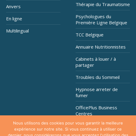
Thérapie du Traumatisme
Anvers
Psychologues du
En ligne
Première Ligne Belgique
Multilingual
TCC Belgique
Annuaire Nutritionnistes
Cabinets à louer / à
partager
Troubles du Sommeil
Hypnose arreter de
fumer
OfficePlus Business
Centres
Nous utilisons des cookies pour vous garantir la meilleure
expérience sur notre site. Si vous continuez à utiliser ce
dernier, nous considérerons que vous acceptez l'utilisation des