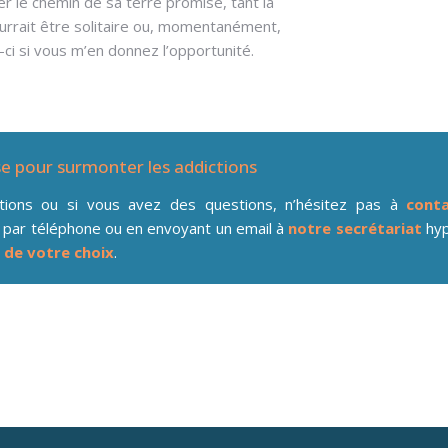
er le chemin de sa terre promise, tant la
urrait être solitaire ou, momentanément,
-ci si vous m’en donnez l’opportunité.
se pour surmonter les addictions
ations ou si vous avez des questions, n’hésitez pas à
conta
 par téléphone ou en envoyant un email à
notre secrétariat
hyp
 de votre choix
.