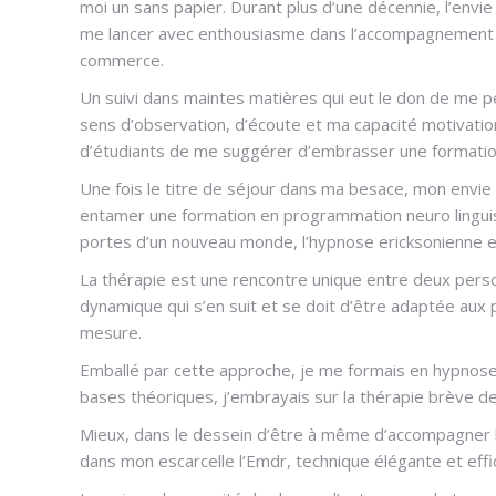
moi un sans papier. Durant plus d’une décennie, l’envie
me lancer avec enthousiasme dans l’accompagnement d
commerce.
Hypnothérapeute Laeken
Un suivi dans maintes matières qui eut le don de me p
sens d’observation, d’écoute et ma capacité motivatio
d’étudiants de me suggérer d’embrasser une formatio
Une fois le titre de séjour dans ma besace, mon env
entamer une formation en programmation neuro linguist
portes d’un nouveau monde, l’hypnose ericksonienne e
La thérapie est une rencontre unique entre deux perso
dynamique qui s’en suit et se doit d’être adaptée aux p
mesure.
Emballé par cette approche, je me formais en hypnose 
bases théoriques, j’embrayais sur la thérapie brève de P
Mieux, dans le dessein d’être à même d’accompagner l
dans mon escarcelle l’Emdr, technique élégante et effi