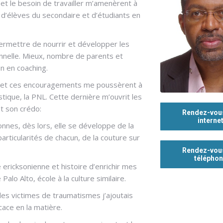
 et le besoin de travailler m’amenèrent à
’élèves du secondaire et d’étudiants en
ermettre de nourrir et développer les
nnelle. Mieux, nombre de parents et
n en coaching.
Hypnothérapeute Laeken
ie et ces encouragements me poussèrent à
ique, la PNL. Cette dernière m’ouvrit les
t son crédo:
Rendez-vou
interne
nnes, dès lors, elle se développe de la
articularités de chacun, de la couture sur
Rendez-vou
télépho
ericksonienne et histoire d’enrichir mes
alo Alto, école à la culture similaire.
es victimes de traumatismes j’ajoutais
cace en la matière.