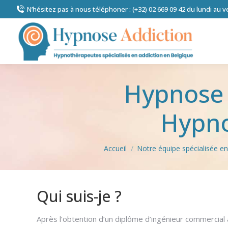
N’hésitez pas à nous téléphoner : (+32) 02 669 09 42 du lundi au 
Hypnose 
Hypno
Vous êtes ici :
Accueil
Notre équipe spécialisée en
Qui suis-je ?
Hypnose – La
Après l’obtention d’un diplôme d’ingénieur commercial à