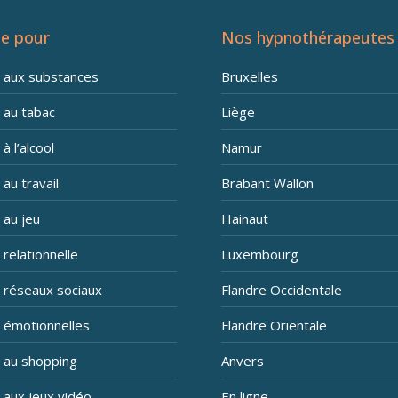
e pour
Nos hypnothérapeutes
n aux substances
Bruxelles
 au tabac
Liège
à l’alcool
Namur
 au travail
Brabant Wallon
 au jeu
Hainaut
 relationnelle
Luxembourg
n réseaux sociaux
Flandre Occidentale
n émotionnelles
Flandre Orientale
n au shopping
Anvers
 aux jeux vidéo
En ligne