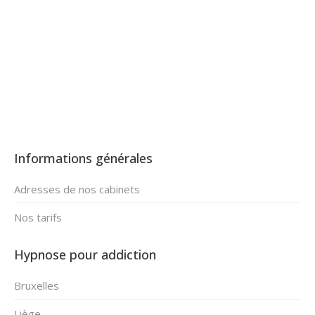
addiction Uccle
Hypnose addiction Uccle par Framboise Delaude
Informations générales
Adresses de nos cabinets
Nos tarifs
Hypnose pour addiction
Bruxelles
Liège