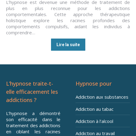
L’hypnose est devenue une méthode de traitement de
plus en plus reconnue pour les addictions
comportementales. Cette approche thérapeutique
holistique explore les racines profondes des
comportements compulsifs, aidant les individus à
comprendre…
Lire la suite
L’hypnose traite-t-
Hypnose pour
elle efficacement les
Addiction aux substances
addictions ?
Addiction au tabac
L’hypnose a démontré
son efficacité dans le
Addiction à l’alcool
traitement des addictions
en ciblant les racines
Addiction au travail