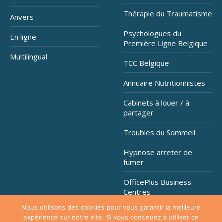
Thérapie du Traumatisme
Anvers
Psychologues du
En ligne
Première Ligne Belgique
Multilingual
TCC Belgique
Annuaire Nutritionnistes
Cabinets à louer / à
partager
Troubles du Sommeil
Hypnose arreter de
fumer
OfficePlus Business
Centres
Nous utilisons des cookies pour vous garantir la meilleure
expérience sur notre site. Si vous continuez à utiliser ce