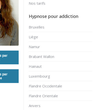
Nos tarifs
Hypnose pour addiction
Bruxelles
Liège
Namur
s par
Brabant Wallon
t
Hainaut
s par
Luxembourg
ne
Flandre Occidentale
Flandre Orientale
Anvers