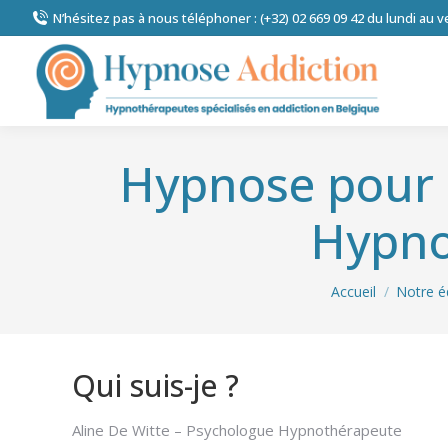
N’hésitez pas à nous téléphoner : (+32) 02 669 09 42 du lundi au 
Hypnose pour l
Hypno
Vous êtes ici :
Accueil
Notre é
Qui suis-je ?
Hypnose addic
Aline De Witte – Psychologue Hypnothérapeute