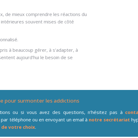
x, de mieux comprendre les réactions du
 intérieures souvent mises de côté
onnalisé.
pris à beaucoup gérer, à s’adapter, à
sentent aujourd’hui le besoin de se
se pour surmonter les addictions
ations ou si vous avez des questions, n’hésitez pas à
conta
 par téléphone ou en envoyant un email à
notre secrétariat
hyp
 de votre choix
.