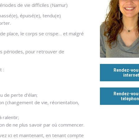
iodes de vie difficiles (Namur)
épassé(e), épuisé(e), tendu(e)
orter.
de place, le corps se crispe… et malgré
es périodes, pour retrouver de
 :
Rendez-vou
interne
Rendez-vou
 de perte d’élan;
télépho
n (changement de vie, réorientation,
 ralentir;
ion de ne plus savoir par où commencer.
ivez ici et maintenant, en tenant compte