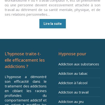
workaholisme » ou « travail compulsif », est un phénomène
où une personne devient excessivement attachée à son
travail au détriment de sa santé mentale, physique, et de
ses relations personnelles…
Lire la suite
L’hypnose traite-t-
Hypnose pour
elle efficacement les
Addiction aux substances
addictions ?
Addiction au tabac
L’hypnose a démontré
son efficacité dans le
Addiction à l’alcool
traitement des addictions
en ciblant les racines
Addiction au travail
profondes du
comportement addictif et
Addiction au jeu
en aidant à modifier les