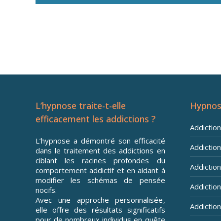
Hypnose pour addiction à Vi
L’hypnose traite-t-elle
Hypnos
efficacement les addictions ?
Addictio
L’hypnose a démontré son efficacité
Addiction
dans le traitement des addictions en
ciblant les racines profondes du
Addiction 
comportement addictif et en aidant à
modifier les schémas de pensée
Addiction
nocifs.
Avec une approche personnalisée,
Addiction
elle offre des résultats significatifs
pour de nombreux individus en quête