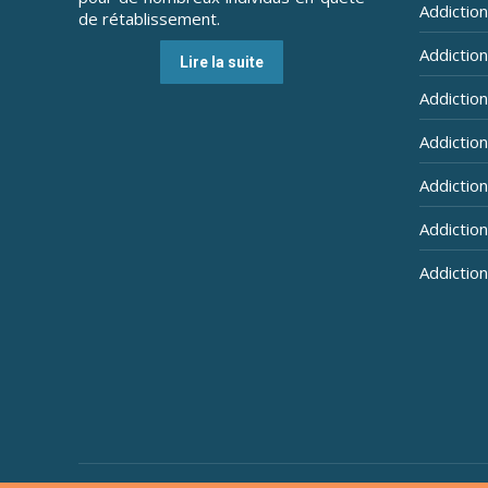
Addiction
de rétablissement.
Addictio
Lire la suite
Addictio
Addictio
Addiction
Addiction
Addiction