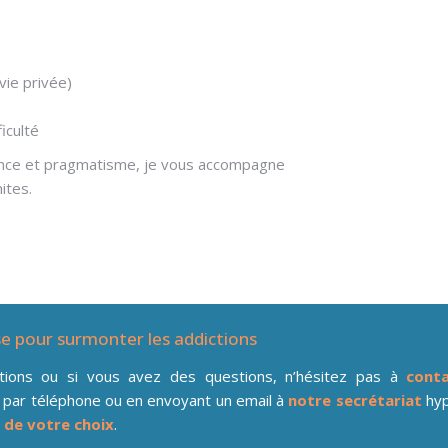
vie privée)
iculté
llance et pragmatisme, je vous accompagne
ites.
se pour surmonter les addictions
ations ou si vous avez des questions, n’hésitez pas à
conta
 par téléphone ou en envoyant un email à
notre secrétariat
hyp
 de votre choix
.