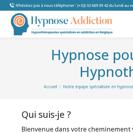
N’hésitez pas à nous téléphoner : (+32) 02 669 09 42 du lundi au 
Hypnose pour
Hypnoth
Vous êtes ici :
Accueil
Notre équipe spécialisée en hypnose
Qui suis-je ?
addiction à Vill
Bienvenue dans votre cheminement v