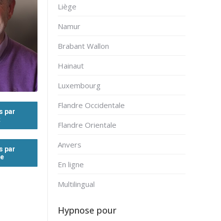
Liège
Namur
Brabant Wallon
Hainaut
Luxembourg
Flandre Occidentale
s par
t
Flandre Orientale
Anvers
s par
ne
En ligne
Multilingual
Hypnose pour