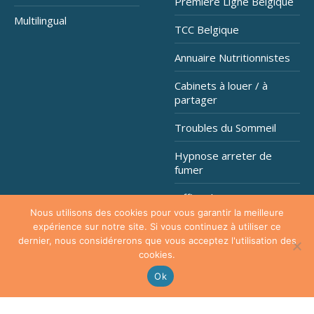
Première Ligne Belgique
Multilingual
TCC Belgique
Annuaire Nutritionnistes
Cabinets à louer / à
partager
Troubles du Sommeil
Hypnose arreter de
fumer
OfficePlus Business
Centres
Nous utilisons des cookies pour vous garantir la meilleure
expérience sur notre site. Si vous continuez à utiliser ce
dernier, nous considérerons que vous acceptez l'utilisation des
cookies.
Copyright © 2026
Hypnose Addiction
. Tous droits réservés.
Ok
Privium - Services pour psychologues, psychothérapeutes et
hypnothérapeutes.
RGPD - Politique de Protection de la Vie Privée