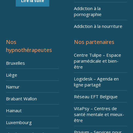
Lire la suite
Addiction à la
pornographie
Addiction à la nourriture
Nos
Nos partenaires
hypnothérapeutes
Centre Tulipe – Espace
paramédicale et bien-
Bruxelles
être
Liège
Logidesk – Agenda en
ligne partagé
Namur
Réseau EFT Belgique
Brabant Wallon
VitaPsy – Centres de
Hainaut
santé mentale et mieux-
être
Luxembourg
Privium – Services pour