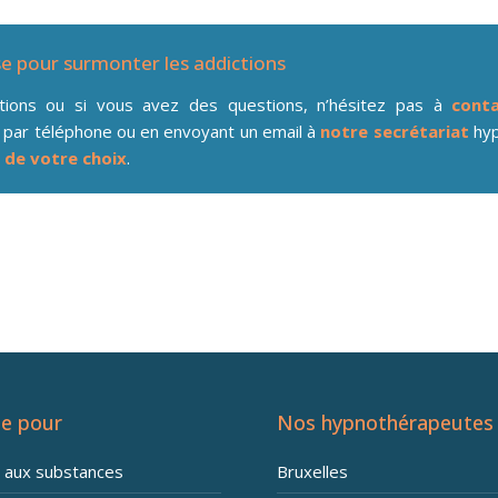
se pour surmonter les addictions
ations ou si vous avez des questions, n’hésitez pas à
conta
 par téléphone ou en envoyant un email à
notre secrétariat
hyp
 de votre choix
.
e pour
Nos hypnothérapeutes
n aux substances
Bruxelles