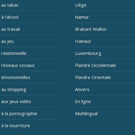
 au tabac
Liège
à l’alcool
Namur
 au travail
Brabant Wallon
 au jeu
Hainaut
 relationnelle
Luxembourg
n réseaux sociaux
Flandre Occidentale
n émotionnelles
Flandre Orientale
n au shopping
Anvers
 aux jeux vidéo
En ligne
 à la pornographie
Multilingual
 à la nourriture