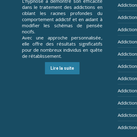
L’hypnose a démontré son efficacité
Addiction
dans le traitement des addictions en
ciblant les racines profondes du
Addiction 
comportement addictif et en aidant à
modifier les schémas de pensée
Addiction
nocifs.
Avec une approche personnalisée,
Addiction
elle offre des résultats significatifs
pour de nombreux individus en quête
Addiction
de rétablissement.
Addictio
Lire la suite
Addictio
Addictio
Addiction
Addiction
Addiction