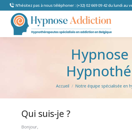
N’hésitez pas à nous téléphoner : (+32) 02 669 09 42 du lundi au 
Hypnose p
Hypnothér
Vous êtes ici :
Accueil
Notre équipe spécialisée en h
Qui suis-je ?
Hypnothérape
Bonjour,