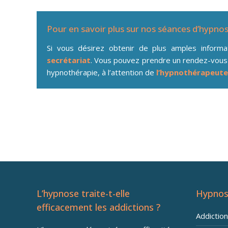
Pour en savoir plus sur nos séances d’hypno
Si vous désirez obtenir de plus amples inform
secrétariat
. Vous pouvez prendre un rendez-vous
hypnothérapie, à l’attention de
l’hypnothérapeute
addiction Fleurus
L’hypnose traite-t-elle
Hypnos
efficacement les addictions ?
Addictio