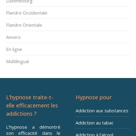
Luxembourg
Flandre Occidentale
Flandre Orientale
Anvers
En ligne
Multilingual
L’hypnose traite-t-
Hypnose pour
elle efficacement les
Addiction aux substances
addictions ?
Addiction au tabac
L’hypnose a démontré
son efficacité dans le
Addiction à l’alcool