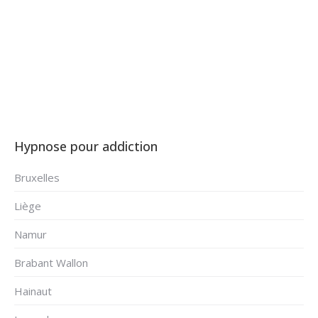
Oppem – Le Roeulx
Hypnose pour addiction
Bruxelles
Liège
Namur
Brabant Wallon
Hainaut