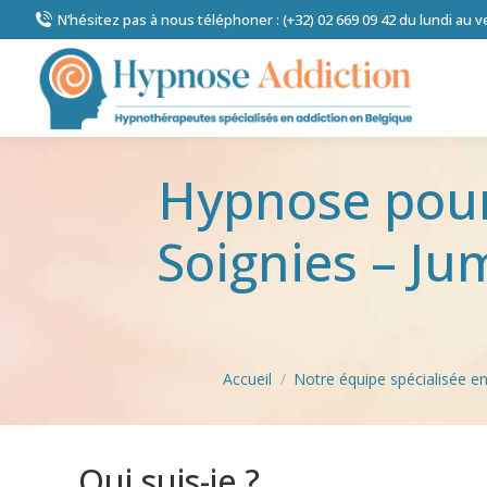
N’hésitez pas à nous téléphoner : (+32) 02 669 09 42 du lundi au 
Hypnose pour 
Soignies – J
Vous êtes ici :
Accueil
Notre équipe spécialisée e
Qui suis-je ?
Hypnose addi