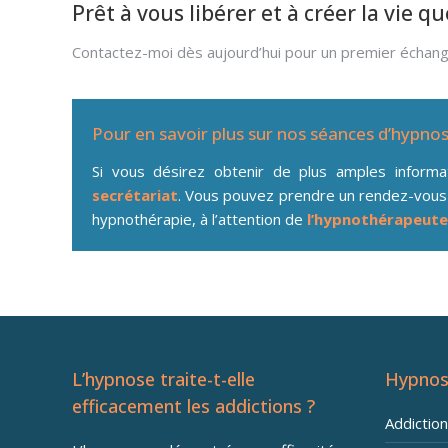
Prêt à vous libérer et à créer la vie q
Contactez-moi dès aujourd’hui pour un premier échan
Pour en savoir plus sur nos séances d’hypno
Si vous désirez obtenir de plus amples inform
secrétariat
. Vous pouvez prendre un rendez-vous
hypnothérapie, à l’attention de
l’hypnothérapeute
L’hypnose traite-t-elle
Hypnos
efficacement les addictions ?
Addictio