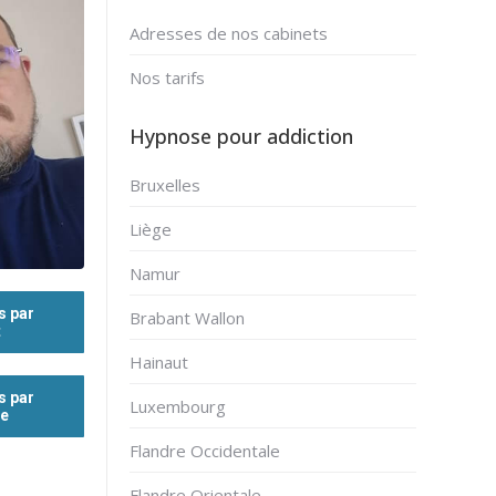
Adresses de nos cabinets
Nos tarifs
Hypnose pour addiction
Bruxelles
Liège
Namur
s par
Brabant Wallon
t
Hainaut
s par
Luxembourg
ne
Flandre Occidentale
Flandre Orientale