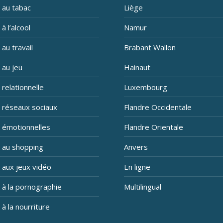
 au tabac
Liège
à l’alcool
Namur
 au travail
Brabant Wallon
 au jeu
Hainaut
 relationnelle
Luxembourg
n réseaux sociaux
Flandre Occidentale
n émotionnelles
Flandre Orientale
n au shopping
Anvers
 aux jeux vidéo
En ligne
 à la pornographie
Multilingual
 à la nourriture