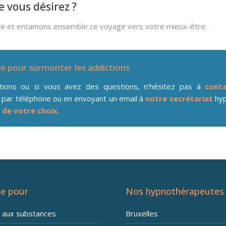
ue vous désirez ?
ge et entamons ensemble ce voyage vers votre mieux-être.
se pour surmonter les addictions
ations ou si vous avez des questions, n’hésitez pas à
conta
 par téléphone ou en envoyant un email à
notre secrétariat
hyp
 de votre choix
.
e pour
Nos hypnothérapeutes
n aux substances
Bruxelles