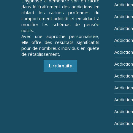
L’hypnose a démontré son efficacité
Addiction
dans le traitement des addictions en
ciblant les racines profondes du
Addiction 
comportement addictif et en aidant à
modifier les schémas de pensée
Addiction
nocifs.
Avec une approche personnalisée,
Addiction
elle offre des résultats significatifs
pour de nombreux individus en quête
Addiction
de rétablissement.
Addictio
Lire la suite
Addictio
Addictio
Addiction
Addiction
Addiction